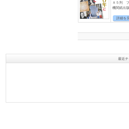
Ａ５判 
機関紙出版 
詳細を
最近チ