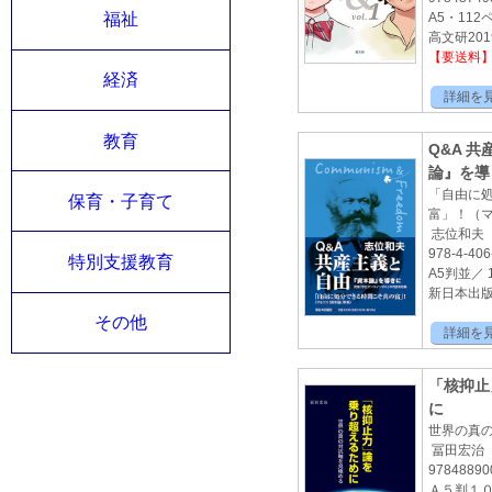
A5・112
福祉
高文研2019
【要送料
経済
詳細を
教育
Q&A 
論』を導
「自由に
保育・子育て
富」！（
志位和夫
978-4-406
特別支援教育
A5判並／ 
新日本出版2
その他
詳細を
「核抑止
に
世界の真
冨田宏治
97848890
Ａ５判１