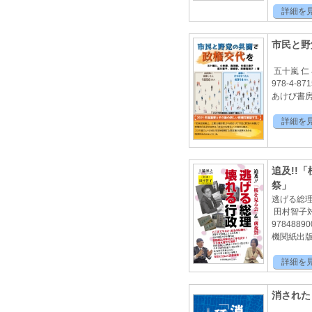
詳細を
市民と野
五十嵐 仁
978-4-871
あけび書房2
詳細を
追及!!「
祭」
逃げる総理
田村智子
97848890
機関紙出版2
詳細を
消された