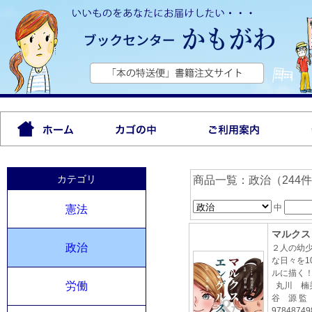
カテゴリ
商品一覧：政治（244
中
憲法
マルクス＆
政治
２人の幼
な日々を1
ルに描く
労働
丸川 楠美
谷 源 監
97848749