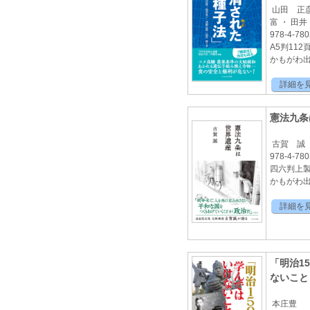
山田 正
富 ・ 田
978-4-780
A5判112
かもがわ出版
詳細を
憲法九条
古賀 誠
978-4-780
四六判上製
かもがわ出版
詳細を
「明治1
ないこ
本庄豊