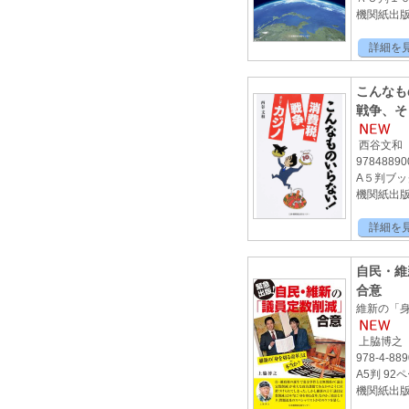
機関紙出版2
詳細を
こんなも
戦争、そ
西谷文和
97848890
A５判ブッ
機関紙出版2
詳細を
自民・維
合意
維新の「
上脇博之
978-4-889
A5判 92
機関紙出版2