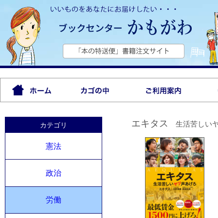
エキタス
生活苦しい
カテゴリ
憲法
政治
労働