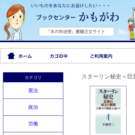
スターリン秘史＜巨
カテゴリ
憲法
政治
労働