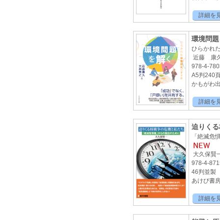
詳細を
環境問題
ひらかれ
近藤 康
978-4-780
A5判240
かもがわ出版
詳細を
迫りくる
「絶滅危
大久保賢
978-4-871
46判並製 
あけび書房 
詳細を