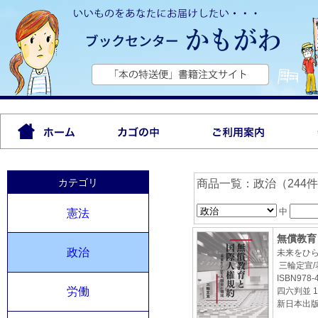
カテゴリ
商品一覧：政治（244
中
憲法
無償教育
政治
未来をひ
三輪定宣/
ISBN978-4
労働
四六判並 1
新日本出版2