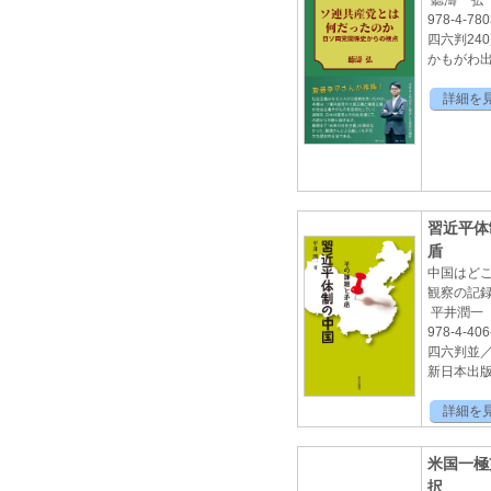
聽濤 弘
978-4-780
四六判24
かもがわ出版
詳細を
習近平体
盾
中国はど
観察の記
平井潤一
978-4-406
四六判並／ 
新日本出
詳細を
米国一極
択