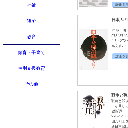
詳細を
福祉
日本人の
経済
中塚 明
97848749
教育
4-6・27
高文研2019
保育・子育て
詳細を
特別支援教育
その他
戦争と弾
戦前と戦
三を通し
纐纈厚
978-4-406
四六判上 3
新日本出版2