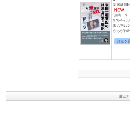
対米隷属
孫崎 享
978-4-780
四六判25
かもがわ出版
詳細を
最近チ