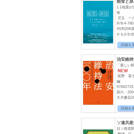
能登と原
1.1地震
味
児玉 一
978-4-780
A5判208
かもがわ出版
詳細を
治安維持
「新しい
荻野 富士
編
97842725
四六・20
大月書店20
詳細を
ソ連共産
日ソ両党